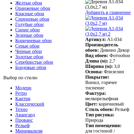
Желтые обои
Оранжевые обои
Добавить в сравнение
Красные обои
Сиреневые обои
Голубые обои
Синие обои
Зеленые обои
Артикул:
А1-034
Коричневые обои
Производитель
Серые обои
обоев:
Дивино Декор
Черные обои
Вид обоев:
Фотообои
Золотые обои
Длина (м):
2,7
Серебристые обои
Ширина (м):
3,0
Бордовые обои
Основа:
Флизелин
Покрытие:
Выбор по стилю
Винил, горячее
Модерн
тиснение
Ретро
Фактура:
Кантри
мелкорельефная
Классический
Цвет:
коричневый
Техно
Стиль обоев:
Рельеф
Авангард
Тип рисунка:
Прованс
Природа
Рельеф
Тип помещения:
Минимализм
для гостиной /