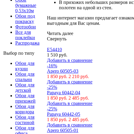
В прихожих небольших размеров ис
бумажные
полотен на одной из стен.
0,53х10м
Обои под
Наш интернет магазин предлагает ознако
покраску
выгодным для Вас ценам.
Фотообои
Все для
Читать далее
поклейки
Свернуть
Распродажа
Е54410
Выбор по типу
1 510 руб.
Добавить в сравнение
Обои для
-16%
кухни
Apero 60505-03
Обои для
1 850 руб.
2 210 руб.
спальни
Добавить в сравнение
Обои для
-25%
детской
Papaya 60442-04
Обои для
1 850 руб.
2 485 руб.
прихожей
Добавить в сравнение
Обои для
-25%
коридора
Papaya 60442-05
Обои для
1 850 руб.
2 485 руб.
гостиной
Добавить в сравнение
Обои для
Apero 60505-01
офиса