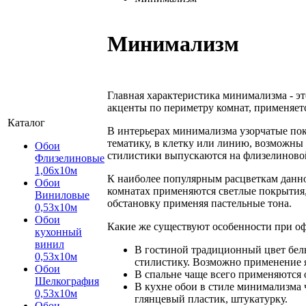
Минимализм
Главная характеристика минимализма - эт
акценты по периметру комнат, применяетс
Каталог
В интерьерах минимализма узорчатые пок
тематику, в клетку или линию, возможны
Обои
стилистики выпускаются на флизелиновой
Флизелиновые
1,06х10м
К наиболее популярным расцветкам данно
Обои
комнатах применяются светлые покрытия,
Виниловые
обстановку применяя пастельные тона.
0,53х10м
Обои
Какие же существуют особенности при о
кухонный
винил
В гостиной традиционный цвет белы
0,53х10м
стилистику. Возможно применение я
Обои
В спальне чаще всего применяются
Шелкография
В кухне обои в стиле минимализма 
0,53x10м
глянцевый пластик, штукатурку.
Обои