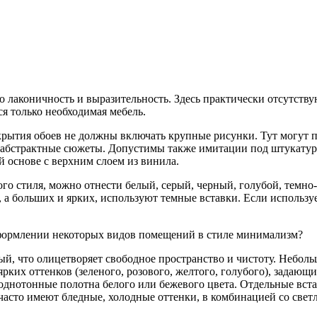
о лаконичность и выразительность. Здесь практически отсутств
я только необходимая мебель.
рытия обоев не должны включать крупные рисунки. Тут могут 
 абстрактные сюжеты. Допустимы также имитации под штукатур
 основе с верхним слоем из винила.
го стиля, можно отнести белый, серый, черный, голубой, темно
 а больших и ярких, используют темные вставки. Если использу
формлении некоторых видов помещений в стиле минимализм?
й, что олицетворяет свободное пространство и чистоту. Небол
рких оттенков (зеленого, розового, желтого, голубого), задающ
 однотонные полотна белого или бежевого цвета. Отдельные вс
часто имеют бледные, холодные оттенки, в комбинацией со светл