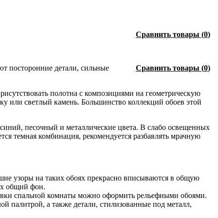
Сравнить товары
(
0
)
уют посторонние детали, сильные
Сравнить товары
(
0
)
присутствовать полотна с композициями на геометрическую
ку или светлый камень. Большинство коллекций обоев этой
-синий, песочный и металлические цвета. В слабо освещенных
ется темная комбинация, рекомендуется разбавлять мрачную
ьшие узоры на таких обоях прекрасно вписываются в общую
их общий фон.
тавки спальной комнаты можно оформить рельефными обоями.
ой палитрой, а также детали, стилизованные под металл,