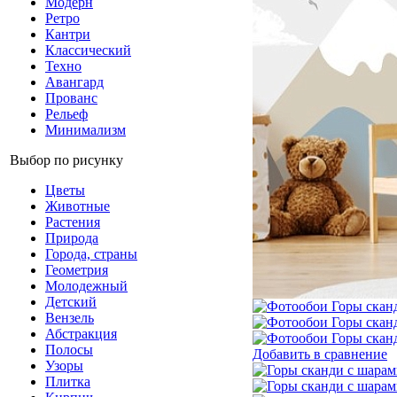
Модерн
Ретро
Кантри
Классический
Техно
Авангард
Прованс
Рельеф
Минимализм
Выбор по рисунку
Цветы
Животные
Растения
Природа
Города, страны
Геометрия
Молодежный
Детский
Вензель
Абстракция
Полосы
Добавить в сравнение
Узоры
Плитка