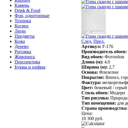
Кирпич
Камень
Drink & Food
Фон, однотонные
Техника
Космос
Люди
Предметы
След.
Пред.
Кожа
Артикул:
F-176
Дерево
Производитель обоев:
Рогожка
Вид обоев:
Фотообои
Живопись
Длина (м):
4,0
Перспектива
Ширина (м):
2,7
Буквы и цифры
Основа:
Флизелин
Покрытие:
Винил, гор
Фактура:
мелкорельеф
Цвет:
бежевый /
серый 
Стиль обоев:
Модерн
Тип рисунка:
Природа 
Тип помещения:
для д
Страна производства
Цена:
10 300 руб.