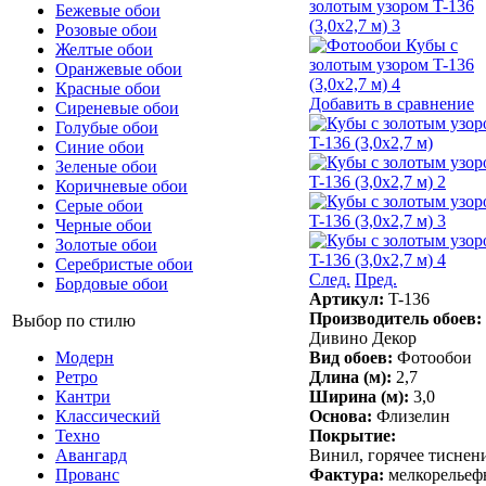
Бежевые обои
Розовые обои
Желтые обои
Оранжевые обои
Красные обои
Добавить в сравнение
Сиреневые обои
Голубые обои
Синие обои
Зеленые обои
Коричневые обои
Серые обои
Черные обои
Золотые обои
Серебристые обои
След.
Пред.
Бордовые обои
Артикул:
T-136
Производитель обоев:
Выбор по стилю
Дивино Декор
Модерн
Вид обоев:
Фотообои
Ретро
Длина (м):
2,7
Кантри
Ширина (м):
3,0
Классический
Основа:
Флизелин
Техно
Покрытие:
Авангард
Винил, горячее тиснен
Прованс
Фактура:
мелкорельеф