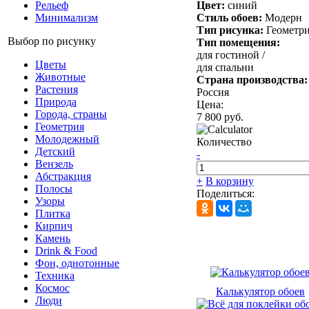
Рельеф
Цвет:
синий
Минимализм
Стиль обоев:
Модерн
Тип рисунка:
Геометр
Выбор по рисунку
Тип помещения:
для гостиной /
Цветы
для спальни
Животные
Страна производства:
Растения
Россия
Природа
Цена:
Города, страны
7 800 руб.
Геометрия
Молодежный
Количество
Детский
-
Вензель
Абстракция
+
В корзину
Полосы
Поделиться:
Узоры
Плитка
Кирпич
Камень
Drink & Food
Фон, однотонные
Техника
Космос
Калькулятор обоев
Люди