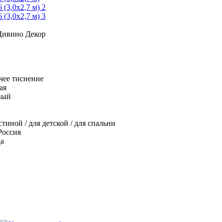
Дивино Декор
чее тиснение
ая
вый
стиной /
для детской /
для спальни
Россия
а