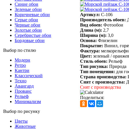
Синие обои
Зеленые обои
Артикул:
C-106
Коричневые обои
Производитель обоев:
Серые обои
Вид обоев:
Фотообои
Черные обои
Длина (м):
2,7
Золотые обои
Ширина (м):
3,0
Серебристые обои
Основа:
Флизелин
Бордовые обои
Покрытие:
Винил, горя
Выбор по стилю
Фактура:
мелкорельефн
Цвет:
зеленый /
оранже
Модерн
Стиль обоев:
Рельеф
Ретро
Тип рисунка:
Природа
Кантри
Тип помещения:
для го
Классический
Страна производства:
Техно
Снят с производства:
Д
Авангард
Снят с производства
Прованс
Рельеф
Поделиться:
Минимализм
Выбор по рисунку
Цветы
Животные