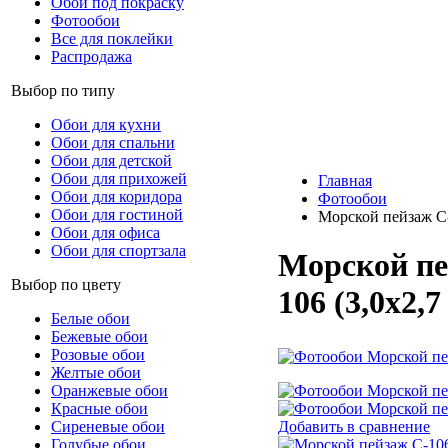
Обои под покраску
Фотообои
Все для поклейки
Распродажа
Выбор по типу
Обои для кухни
Обои для спальни
Обои для детской
Обои для прихожей
Главная
Обои для коридора
Фотообои
Обои для гостиной
Морской пейзаж C-
Обои для офиса
Обои для спортзала
Морской пе
Выбор по цвету
106 (3,0х2,7
Белые обои
Бежевые обои
Розовые обои
Желтые обои
Оранжевые обои
Красные обои
Добавить в сравнение
Сиреневые обои
Голубые обои