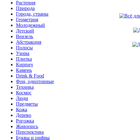
Растения
Природа
Города, страны
Геометрия
Молодежный
Детский
Вензель
Абстракция
Полосы
Узоры
Плитка
Кирпич
Камень
Drink & Food
Фон, однотонные
Техника
Космос
Люди
Предметы
Кожа
Дерево
Рогожка
Живопись
Перспектива
Буквы и цифры