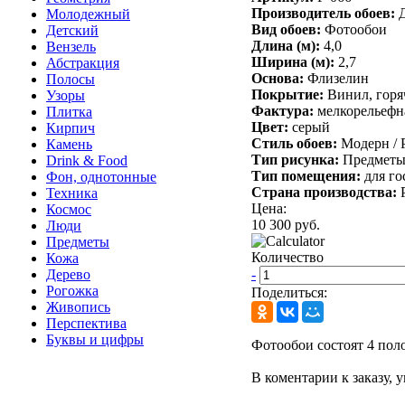
Производитель обоев:
Молодежный
Вид обоев:
Фотообои
Детский
Длина (м):
4,0
Вензель
Ширина (м):
2,7
Абстракция
Основа:
Флизелин
Полосы
Покрытие:
Винил, горя
Узоры
Фактура:
мелкорельефн
Плитка
Цвет:
серый
Кирпич
Стиль обоев:
Модерн /
Камень
Тип рисунка:
Предмет
Drink & Food
Тип помещения:
для го
Фон, однотонные
Страна производства:
Техника
Цена:
Космос
10 300 руб.
Люди
Предметы
Количество
Кожа
-
Дерево
Рогожка
Поделиться:
Живопись
Перспектива
Буквы и цифры
Фотообои состоят 4 поло
В коментарии к заказу, 