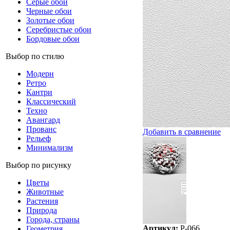
Серые обои
Черные обои
Золотые обои
Серебристые обои
Бордовые обои
Выбор по стилю
Модерн
Ретро
Кантри
Классический
Техно
Авангард
Прованс
Добавить в сравнение
Рельеф
Минимализм
Выбор по рисунку
Цветы
Животные
Растения
Природа
Города, страны
Артикул:
P-066
Геометрия