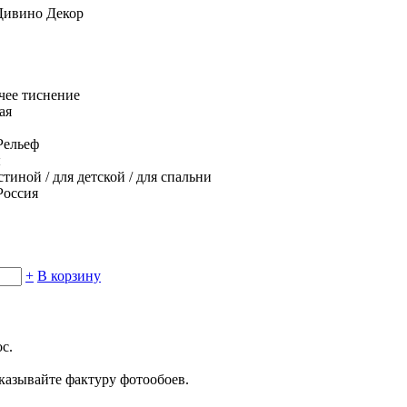
Дивино Декор
чее тиснение
ая
Рельеф
ы
стиной /
для детской /
для спальни
Россия
+
В корзину
с.
указывайте фактуру фотообоев.