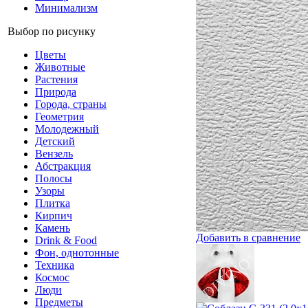
Минимализм
Выбор по рисунку
Цветы
Животные
Растения
Природа
Города, страны
Геометрия
Молодежный
Детский
Вензель
Абстракция
Полосы
Узоры
Плитка
Кирпич
Камень
Добавить в сравнение
Drink & Food
Фон, однотонные
Техника
Космос
Люди
Предметы