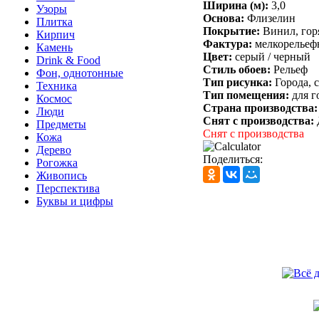
Ширина (м):
3,0
Узоры
Основа:
Флизелин
Плитка
Покрытие:
Винил, гор
Кирпич
Фактура:
мелкорельеф
Камень
Цвет:
серый /
черный
Drink & Food
Стиль обоев:
Рельеф
Фон, однотонные
Тип рисунка:
Города, 
Техника
Тип помещения:
для г
Космос
Страна производства
Люди
Снят с производства:
Предметы
Снят с производства
Кожа
Дерево
Поделиться:
Рогожка
Живопись
Перспектива
Буквы и цифры