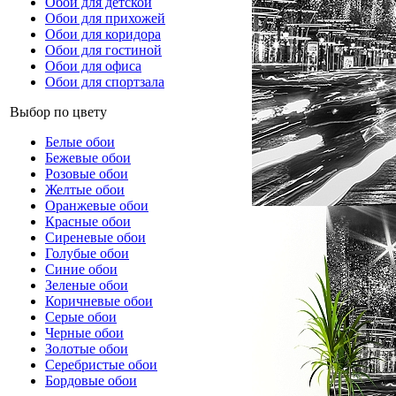
Обои для детской
Обои для прихожей
Обои для коридора
Обои для гостиной
Обои для офиса
Обои для спортзала
Выбор по цвету
Белые обои
Бежевые обои
Розовые обои
Желтые обои
Оранжевые обои
Красные обои
Сиреневые обои
Голубые обои
Синие обои
Зеленые обои
Коричневые обои
Серые обои
Черные обои
Золотые обои
Серебристые обои
Бордовые обои