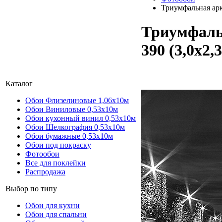
Триумфальная арк
Триумфаль
390 (3,0х2,
Каталог
Обои Флизелиновые 1,06х10м
Обои Виниловые 0,53х10м
Обои кухонный винил 0,53х10м
Обои Шелкография 0,53x10м
Обои бумажные 0,53х10м
Обои под покраску
Фотообои
Все для поклейки
Распродажа
Выбор по типу
Обои для кухни
Обои для спальни