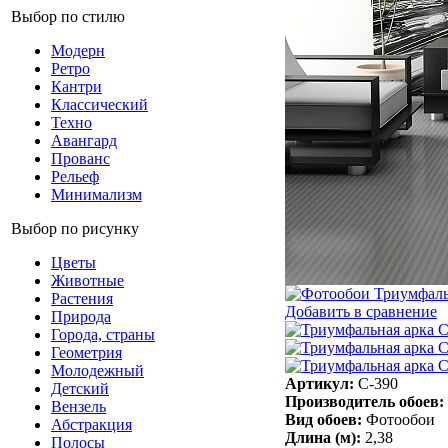
Выбор по стилю
Модерн
Ретро
Кантри
Классический
Техно
Авангард
Прованс
Рельеф
Минимализм
Выбор по рисунку
Цветы
Животные
Растения
Добавить в сравнение
Природа
Города, страны
Геометрия
Молодежный
Артикул:
C-390
Детский
Производитель обоев:
Вензель
Вид обоев:
Фотообои
Абстракция
Длина (м):
2,38
Полосы