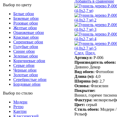
Добавить в сравнение
Выбор по цвету
Белые обои
Бежевые обои
Розовые обои
Желтые обои
Оранжевые обои
Красные обои
Сиреневые обои
Голубые обои
Синие обои
След.
Пред.
Зеленые обои
Артикул:
P-006
Коричневые обои
Производитель обоев:
Серые обои
Дивино Декор
Черные обои
Вид обоев:
Фотообои
Золотые обои
Длина (м):
4,0
Серебристые обои
Ширина (м):
2,7
Бордовые обои
Основа:
Флизелин
Покрытие:
Выбор по стилю
Винил, горячее тиснен
Фактура:
мелкорельеф
Модерн
Цвет:
серый
Ретро
Стиль обоев:
Модерн /
Кантри
Рельеф
Классический