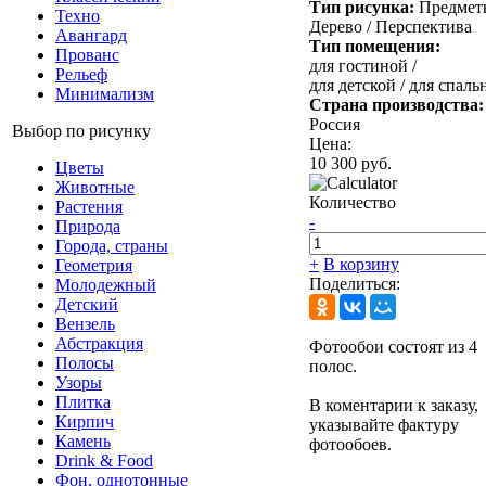
Тип рисунка:
Предмет
Техно
Дерево /
Перспектива
Авангард
Тип помещения:
Прованс
для гостиной /
Рельеф
для детской /
для спаль
Минимализм
Страна производства:
Россия
Выбор по рисунку
Цена:
10 300 руб.
Цветы
Животные
Количество
Растения
-
Природа
Города, страны
+
В корзину
Геометрия
Поделиться:
Молодежный
Детский
Вензель
Абстракция
Фотообои состоят из 4
Полосы
полос.
Узоры
Плитка
В коментарии к заказу,
Кирпич
указывайте фактуру
Камень
фотообоев.
Drink & Food
Фон, однотонные