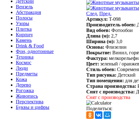
Детский
Вензель
Абстракция
След.
Пред.
Полосы
Артикул:
T-098
Узоры
Производитель обоев:
Плитка
Вид обоев:
Фотообои
Кирпич
Длина (м):
2,7
Камень
Ширина (м):
3,0
Drink & Food
Основа:
Флизелин
Фон, однотонные
Покрытие:
Винил, горя
Техника
Фактура:
мелкорельефн
Космос
Цвет:
зеленый /
оранже
Люди
Стиль обоев:
Современ
Предметы
Тип рисунка:
Детский
Кожа
Тип помещения:
для де
Дерево
Страна производства:
Рогожка
Снят с производства:
Д
Живопись
Снят с производства
Перспектива
Буквы и цифры
Поделиться: