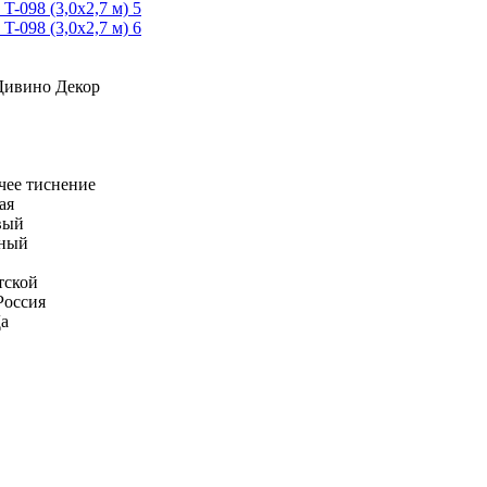
Дивино Декор
чее тиснение
ая
вый
ный
тской
Россия
а