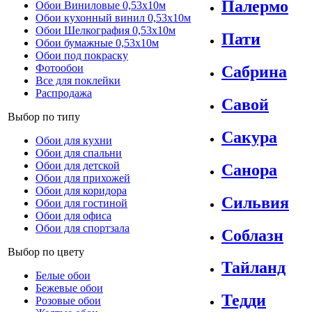
Палермо
Обои Виниловые 0,53х10м
Обои кухонный винил 0,53х10м
Обои Шелкография 0,53x10м
Пати
Обои бумажные 0,53х10м
Обои под покраску
Фотообои
Сабрина
Все для поклейки
Распродажа
Савой
Выбор по типу
Сакура
Обои для кухни
Обои для спальни
Обои для детской
Санора
Обои для прихожей
Обои для коридора
Сильвия
Обои для гостиной
Обои для офиса
Обои для спортзала
Соблазн
Выбор по цвету
Тайланд
Белые обои
Бежевые обои
Тедди
Розовые обои