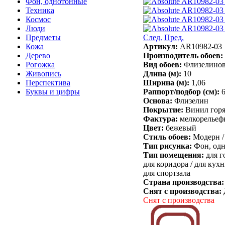
Фон, однотонные
Техника
Космос
Люди
След.
Пред.
Предметы
Артикул:
AR10982-03
Кожа
Производитель обоев:
Дерево
Вид обоев:
Флизелино
Рогожка
Длина (м):
10
Живопись
Ширина (м):
1,06
Перспектива
Раппорт/подбор (см):
Буквы и цифры
Основа:
Флизелин
Покрытие:
Винил горя
Фактура:
мелкорельеф
Цвет:
бежевый
Стиль обоев:
Модерн /
Тип рисунка:
Фон, од
Тип помещения:
для г
для коридора /
для кухн
для спортзала
Страна производства
Снят с производства:
Снят с производства