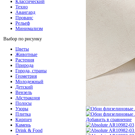
Классический
Техно
Авангард
Прованс
Рельеф
Минимализм
Выбор по рисунку
Цветы
Животные
Растения
Природа
Города, страны
Геометрия
Молодежный
Детский
Вензель
Абстракция
Полосы
Узоры
Плитка
Добавить в сравнение
Кирпич
Камень
Drink & Food