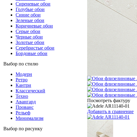
Сиреневые обои
Голубые обои
Синие обои
Зеленые обои
Коричневые обои
Серые обои
Черные обои
Золотые обои
Серебристые обои
Бордовые обои
Выбор по стилю
Модерн
Ретро
Кантри
Классический
Техно
Посмотреть фактуру
Авангард
Прованс
Добавить в сравнение
Рельеф
Минимализм
Выбор по рисунку