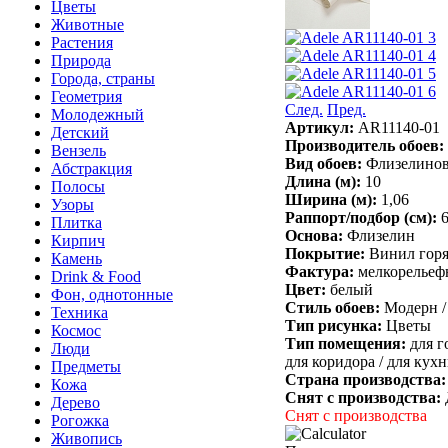
Цветы
Животные
Растения
Природа
Города, страны
Геометрия
След.
Пред.
Молодежный
Артикул:
AR11140-01
Детский
Производитель обоев:
Вензель
Вид обоев:
Флизелино
Абстракция
Длина (м):
10
Полосы
Ширина (м):
1,06
Узоры
Раппорт/подбор (см):
Плитка
Основа:
Флизелин
Кирпич
Покрытие:
Винил горя
Камень
Фактура:
мелкорельеф
Drink & Food
Цвет:
белый
Фон, однотонные
Стиль обоев:
Модерн /
Техника
Тип рисунка:
Цветы
Космос
Тип помещения:
для г
Люди
для коридора /
для кухн
Предметы
Страна производства
Кожа
Снят с производства:
Дерево
Снят с производства
Рогожка
Живопись