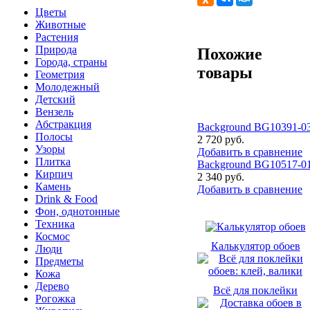
Цветы
Животные
Растения
Природа
Похожие
Города, страны
товары
Геометрия
Молодежный
Детский
Вензель
Абстракция
Background BG10391-0
Полосы
2 720 руб.
Узоры
Добавить в сравнение
Плитка
Background BG10517-0
Кирпич
2 340 руб.
Камень
Добавить в сравнение
Drink & Food
Фон, однотонные
Техника
Космос
Калькулятор обоев
Люди
Предметы
Кожа
Дерево
Всё для поклейки
Рогожка