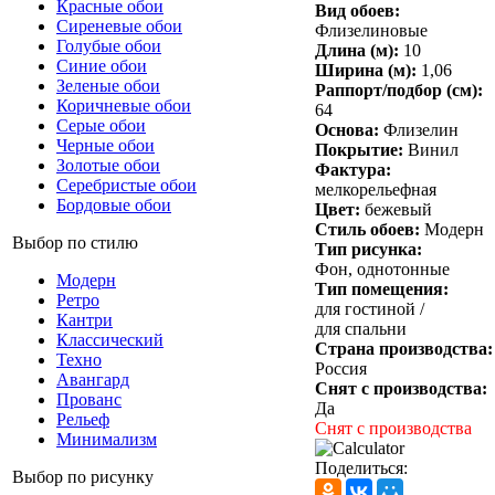
Красные обои
Вид обоев:
Сиреневые обои
Флизелиновые
Голубые обои
Длина (м):
10
Синие обои
Ширина (м):
1,06
Зеленые обои
Раппорт/подбор (см):
Коричневые обои
64
Серые обои
Основа:
Флизелин
Черные обои
Покрытие:
Винил
Золотые обои
Фактура:
Серебристые обои
мелкорельефная
Бордовые обои
Цвет:
бежевый
Стиль обоев:
Модерн
Выбор по стилю
Тип рисунка:
Фон, однотонные
Модерн
Тип помещения:
Ретро
для гостиной /
Кантри
для спальни
Классический
Страна производства:
Техно
Россия
Авангард
Снят с производства:
Прованс
Да
Рельеф
Снят с производства
Минимализм
Поделиться:
Выбор по рисунку