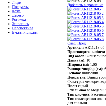
Люди
Добавить в сравнение
Предметы
Кожа
Дерево
Рогожка
Живопись
Перспектива
Буквы и цифры
След.
Пред.
Артикул:
AR11218-05
Производитель обоев:
Вид обоев:
Флизелино
Длина (м):
10
Ширина (м):
1,06
Раппорт/подбор (см):
Основа:
Флизелин
Покрытие:
Винил горя
Фактура:
мелкорельефн
Цвет:
серый
Стиль обоев:
Модерн /
Тип рисунка:
Растения
Тип помещения:
для г
для спальни