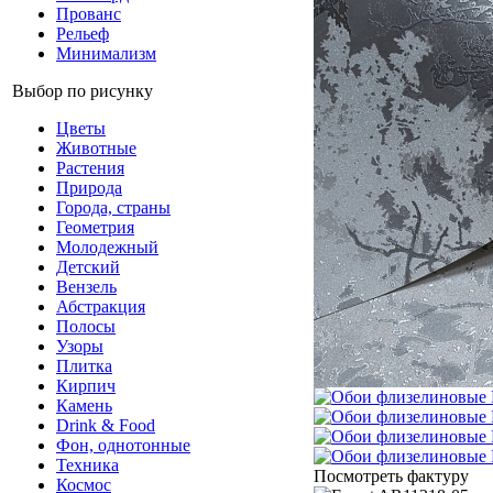
Прованс
Рельеф
Минимализм
Выбор по рисунку
Цветы
Животные
Растения
Природа
Города, страны
Геометрия
Молодежный
Детский
Вензель
Абстракция
Полосы
Узоры
Плитка
Кирпич
Камень
Drink & Food
Фон, однотонные
Техника
Посмотреть фактуру
Космос