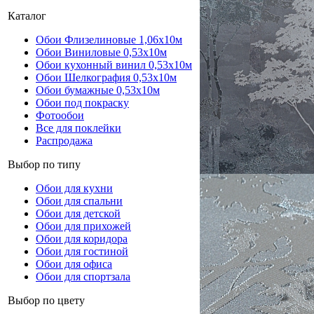
Каталог
Обои Флизелиновые 1,06х10м
Обои Виниловые 0,53х10м
Обои кухонный винил 0,53х10м
Обои Шелкография 0,53x10м
Обои бумажные 0,53х10м
Обои под покраску
Фотообои
Все для поклейки
Распродажа
Выбор по типу
Обои для кухни
Обои для спальни
Обои для детской
Обои для прихожей
Обои для коридора
Обои для гостиной
Обои для офиса
Обои для спортзала
Выбор по цвету