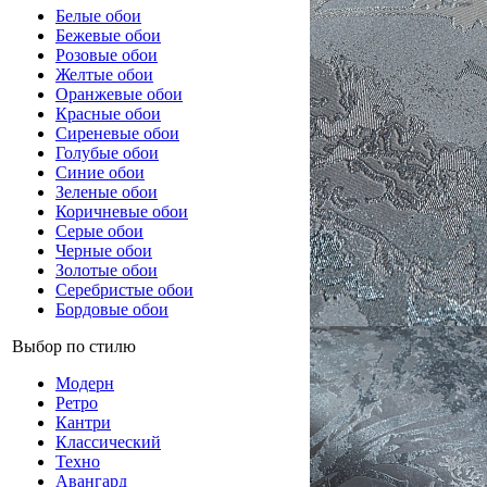
Белые обои
Бежевые обои
Розовые обои
Желтые обои
Оранжевые обои
Красные обои
Сиреневые обои
Голубые обои
Синие обои
Зеленые обои
Коричневые обои
Серые обои
Черные обои
Золотые обои
Серебристые обои
Бордовые обои
Выбор по стилю
Модерн
Ретро
Кантри
Классический
Техно
Авангард