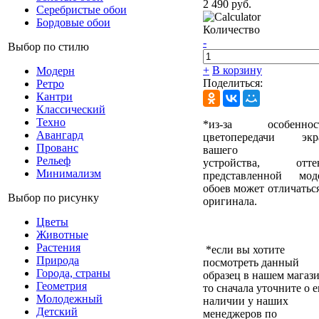
2 490 руб.
Серебристые обои
Бордовые обои
Количество
-
Выбор по стилю
+
В корзину
Модерн
Поделиться:
Ретро
Кантри
Классический
Техно
*из-за особеннос
Авангард
цветопередачи экр
Прованс
вашего
Рельеф
устройства, отте
Минимализм
представленной мод
обоев может отличаться
Выбор по рисунку
оригинала.
Цветы
Животные
Растения
*если вы хотите
Природа
посмотреть данный
Города, страны
образец в нашем магази
Геометрия
то сначала уточните о е
Молодежный
наличии у наших
Детский
менеджеров по