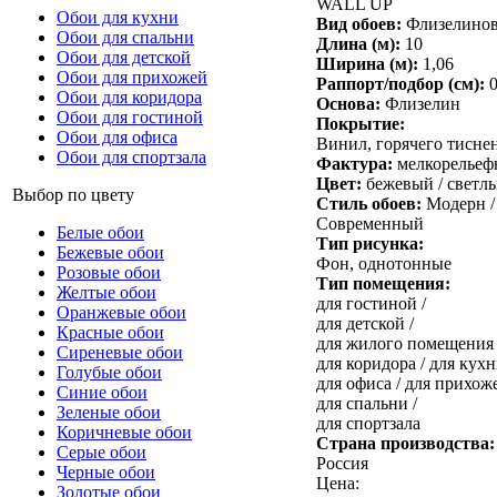
WALL UP
Обои для кухни
Вид обоев:
Флизелино
Обои для спальни
Длина (м):
10
Обои для детской
Ширина (м):
1,06
Обои для прихожей
Раппорт/подбор (см):
Обои для коридора
Основа:
Флизелин
Обои для гостиной
Покрытие:
Обои для офиса
Винил, горячего тисне
Обои для спортзала
Фактура:
мелкорельеф
Цвет:
бежевый /
светл
Выбор по цвету
Стиль обоев:
Модерн /
Современный
Белые обои
Тип рисунка:
Бежевые обои
Фон, однотонные
Розовые обои
Тип помещения:
Желтые обои
для гостиной /
Оранжевые обои
для детской /
Красные обои
для жилого помещения 
Сиреневые обои
для коридора /
для кухн
Голубые обои
для офиса /
для прихоже
Синие обои
для спальни /
Зеленые обои
для спортзала
Коричневые обои
Страна производства:
Серые обои
Россия
Черные обои
Цена:
Золотые обои