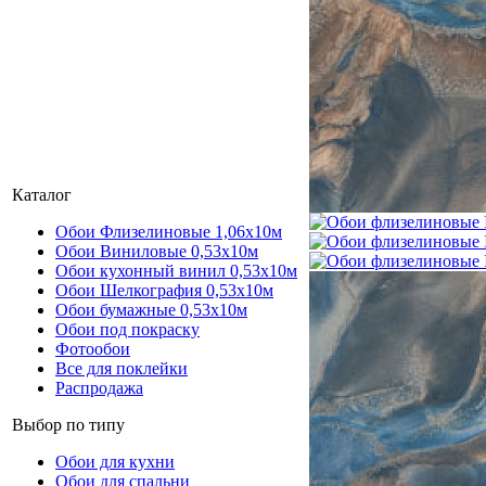
Каталог
Обои Флизелиновые 1,06х10м
Обои Виниловые 0,53х10м
Обои кухонный винил 0,53х10м
Обои Шелкография 0,53x10м
Обои бумажные 0,53х10м
Обои под покраску
Фотообои
Все для поклейки
Распродажа
Выбор по типу
Обои для кухни
Обои для спальни