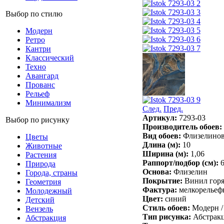
Выбор по стилю
Модерн
Ретро
Кантри
Классический
Техно
Авангард
Прованс
Рельеф
Минимализм
След.
Пред.
Артикул:
7293-03
Выбор по рисунку
Производитель обоев:
Вид обоев:
Флизелино
Цветы
Длина (м):
10
Животные
Ширина (м):
1,06
Растения
Раппорт/подбор (см):
Природа
Основа:
Флизелин
Города, страны
Покрытие:
Винил горя
Геометрия
Фактура:
мелкорельефн
Молодежный
Цвет:
синий
Детский
Стиль обоев:
Модерн /
Вензель
Тип рисунка:
Абстракц
Абстракция