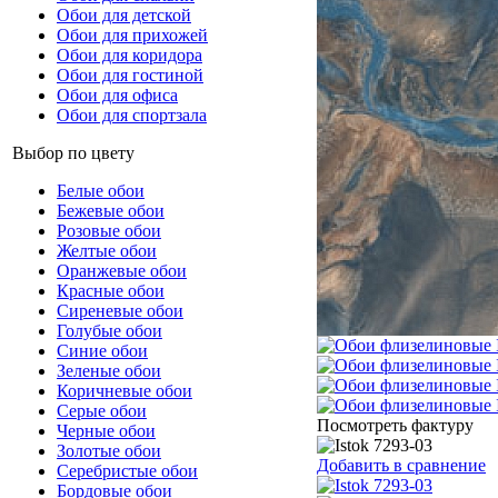
Обои для детской
Обои для прихожей
Обои для коридора
Обои для гостиной
Обои для офиса
Обои для спортзала
Выбор по цвету
Белые обои
Бежевые обои
Розовые обои
Желтые обои
Оранжевые обои
Красные обои
Сиреневые обои
Голубые обои
Синие обои
Зеленые обои
Коричневые обои
Серые обои
Посмотреть фактуру
Черные обои
Золотые обои
Добавить в сравнение
Серебристые обои
Бордовые обои