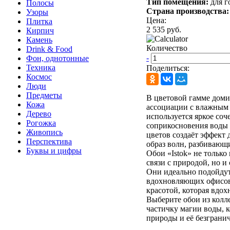
Тип помещения:
для г
Полосы
Страна производства
Узоры
Цена:
Плитка
2 535 руб.
Кирпич
Камень
Количество
Drink & Food
-
Фон, однотонные
Техника
Поделиться:
Космос
Люди
Предметы
В цветовой гамме доми
Кожа
ассоциации с влажным 
Дерево
используется яркое со
Рогожка
соприкосновения воды 
Живопись
цветов создаёт эффект
Перспектива
образ волн, разбивающи
Буквы и цифры
Обои «Istok» не тольк
связи с природой, но и
Они идеально подойдут
вдохновляющих офисов,
красотой, которая вдох
Выберите обои из колле
частичку магии воды, 
природы и её безграни