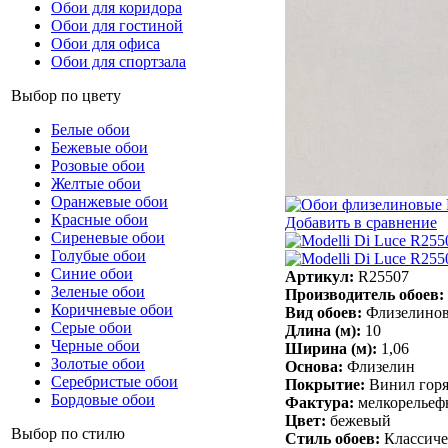
Обои для коридора
Обои для гостиной
Обои для офиса
Обои для спортзала
Выбор по цвету
Белые обои
Бежевые обои
Розовые обои
Желтые обои
Оранжевые обои
Красные обои
Добавить в сравнение
Сиреневые обои
Голубые обои
Синие обои
Артикул:
R25507
Зеленые обои
Производитель обоев:
Коричневые обои
Вид обоев:
Флизелино
Серые обои
Длина (м):
10
Черные обои
Ширина (м):
1,06
Золотые обои
Основа:
Флизелин
Серебристые обои
Покрытие:
Винил горя
Бордовые обои
Фактура:
мелкорельефн
Цвет:
бежевый
Выбор по стилю
Стиль обоев:
Классич