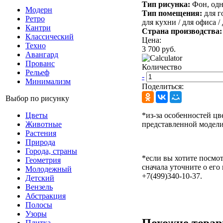
Тип рисунка:
Фон, одн
Модерн
Тип помещения:
для г
Ретро
для кухни /
для офиса /
Кантри
Страна производства
Классический
Цена:
Техно
3 700 руб.
Авангард
Прованс
Количество
Рельеф
-
Минимализм
Поделиться:
Выбор по рисунку
*из-за особенностей цв
Цветы
представленной модели
Животные
Растения
Природа
Города, страны
*если вы хотите посмот
Геометрия
сначала уточните о его
Молодежный
+7(499)340-10-37.
Детский
Вензель
Абстракция
Полосы
Узоры
Похожие това
Плитка