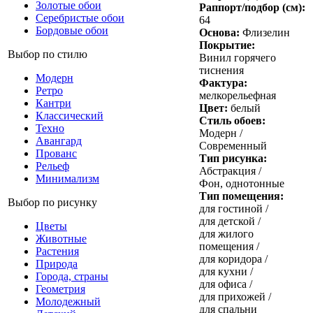
Золотые обои
Раппорт/подбор (см):
Серебристые обои
64
Бордовые обои
Основа:
Флизелин
Покрытие:
Выбор по стилю
Винил горячего
тиснения
Модерн
Фактура:
Ретро
мелкорельефная
Кантри
Цвет:
белый
Классический
Стиль обоев:
Техно
Модерн /
Авангард
Современный
Прованс
Тип рисунка:
Рельеф
Абстракция /
Минимализм
Фон, однотонные
Тип помещения:
Выбор по рисунку
для гостиной /
для детской /
Цветы
для жилого
Животные
помещения /
Растения
для коридора /
Природа
для кухни /
Города, страны
для офиса /
Геометрия
для прихожей /
Молодежный
для спальни