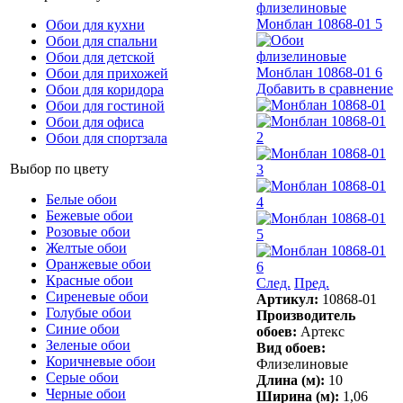
Обои для кухни
Обои для спальни
Обои для детской
Обои для прихожей
Добавить в сравнение
Обои для коридора
Обои для гостиной
Обои для офиса
Обои для спортзала
Выбор по цвету
Белые обои
Бежевые обои
Розовые обои
Желтые обои
Оранжевые обои
Красные обои
След.
Пред.
Сиреневые обои
Артикул:
10868-01
Голубые обои
Производитель
Синие обои
обоев:
Артекс
Зеленые обои
Вид обоев:
Коричневые обои
Флизелиновые
Серые обои
Длина (м):
10
Черные обои
Ширина (м):
1,06