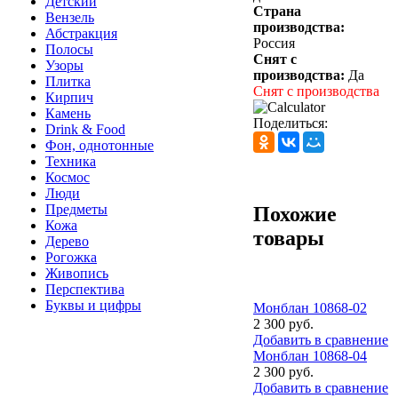
Детский
Страна
Вензель
производства:
Абстракция
Россия
Полосы
Снят с
Узоры
производства:
Да
Плитка
Снят с производства
Кирпич
Камень
Поделиться:
Drink & Food
Фон, однотонные
Техника
Космос
Люди
Предметы
Похожие
Кожа
товары
Дерево
Рогожка
Живопись
Перспектива
Буквы и цифры
Монблан 10868-02
2 300 руб.
Добавить в сравнение
Монблан 10868-04
2 300 руб.
Добавить в сравнение