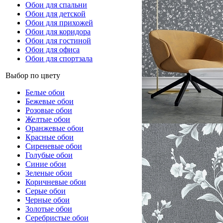
Обои для спальни
Обои для детской
Обои для прихожей
Обои для коридора
Обои для гостиной
Обои для офиса
Обои для спортзала
Выбор по цвету
Белые обои
Бежевые обои
Розовые обои
Желтые обои
Оранжевые обои
Красные обои
Сиреневые обои
Голубые обои
Синие обои
Зеленые обои
Коричневые обои
Серые обои
Черные обои
Золотые обои
Серебристые обои