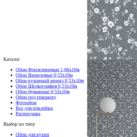
Каталог
Обои Флизелиновые 1,06х10м
Обои Виниловые 0,53х10м
Обои кухонный винил 0,53х10м
Обои Шелкография 0,53x10м
Обои бумажные 0,53х10м
Обои под покраску
Фотообои
Все для поклейки
Распродажа
Выбор по типу
Обои для кухни