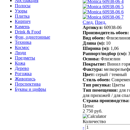
Абстракция
Полосы
Узоры
Плитка
Кирпич
След.
Пред.
Камень
Артикул:
60938-06
Drink & Food
Производитель обоев:
Фон, однотонные
Вид обоев:
Флизелино
Техника
Длина (м):
10
Космос
Ширина (м):
1,06
Люди
Раппорт/подбор (см):
Предметы
Основа:
Флизелин
Кожа
Покрытие:
Винил горя
Дерево
Фактура:
мелкорельеф
Рогожка
Цвет:
серый /
темный
Живопись
Стиль обоев:
Совреме
Перспектива
Тип рисунка:
Цветы
Буквы и цифры
Тип помещения:
для г
для прихожей /
для спа
Страна производства
Цена:
2 750 руб.
Количество
-