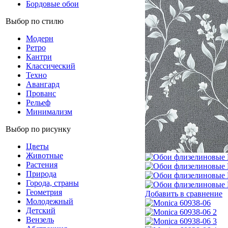
Бордовые обои
Выбор по стилю
Модерн
Ретро
Кантри
Классический
Техно
Авангард
Прованс
Рельеф
Минимализм
Выбор по рисунку
Цветы
Животные
Растения
Природа
Города, страны
Геометрия
Добавить в сравнение
Молодежный
Детский
Вензель