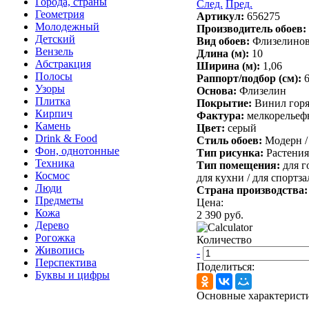
Города, страны
След.
Пред.
Геометрия
Артикул:
656275
Молодежный
Производитель обоев:
Детский
Вид обоев:
Флизелино
Вензель
Длина (м):
10
Абстракция
Ширина (м):
1,06
Полосы
Раппорт/подбор (см):
Узоры
Основа:
Флизелин
Плитка
Покрытие:
Винил горя
Кирпич
Фактура:
мелкорельефн
Камень
Цвет:
серый
Drink & Food
Стиль обоев:
Модерн /
Фон, однотонные
Тип рисунка:
Растения
Техника
Тип помещения:
для г
Космос
для кухни /
для спортза
Люди
Страна производства
Предметы
Цена:
Кожа
2 390 руб.
Дерево
Рогожка
Количество
Живопись
-
Перспектива
Поделиться:
Буквы и цифры
Основные характеристи