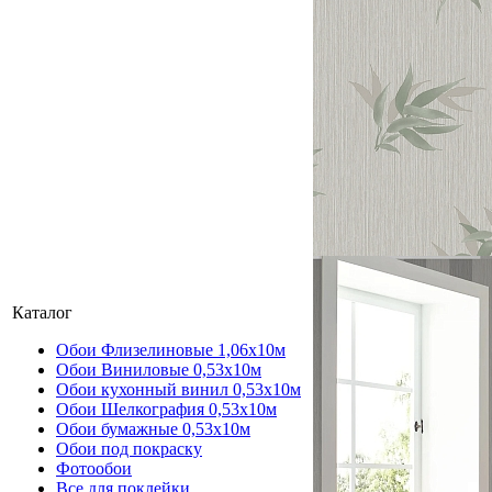
Каталог
Обои Флизелиновые 1,06х10м
Обои Виниловые 0,53х10м
Обои кухонный винил 0,53х10м
Обои Шелкография 0,53x10м
Обои бумажные 0,53х10м
Обои под покраску
Фотообои
Все для поклейки