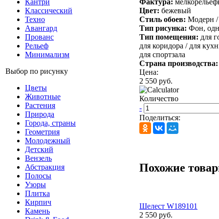
Фактура:
мелкорельеф
Кантри
Цвет:
бежевый
Классический
Стиль обоев:
Модерн /
Техно
Тип рисунка:
Фон, одн
Авангард
Тип помещения:
для г
Прованс
для коридора /
для кухн
Рельеф
для спортзала
Минимализм
Страна производства
Выбор по рисунку
Цена:
2 550 руб.
Цветы
Животные
Количество
Растения
-
Природа
Поделиться:
Города, страны
Геометрия
Молодежный
Детский
Вензель
Похожие това
Абстракция
Полосы
Узоры
Плитка
Кирпич
Шелест W189101
Камень
2 550 руб.