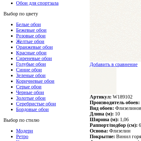
Обои для спортзала
Выбор по цвету
Белые обои
Бежевые обои
Розовые обои
Желтые обои
Оранжевые обои
Красные обои
Сиреневые обои
Голубые обои
Добавить в сравнение
Синие обои
Зеленые обои
Коричневые обои
Серые обои
Черные обои
Артикул:
W189102
Золотые обои
Производитель обоев:
Серебристые обои
Вид обоев:
Флизелино
Бордовые обои
Длина (м):
10
Ширина (м):
1,06
Выбор по стилю
Раппорт/подбор (см):
Основа:
Флизелин
Модерн
Покрытие:
Винил горя
Ретро