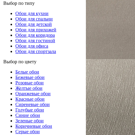
Выбор по типу
Обои для кухни
Обои для спальни
Обои для детской
Обои для прихожей
Обои для коридора
Обои для гостиной
Обои для офиса
Обои для спортзала
Выбор по цвету
Белые обои
Бежевые обои
Розовые обои
Желтые обои
Оранжевые обои
Красные обои
Сиреневые обои
Голубые обои
Синие обои
Зеленые обои
Коричневые обои
Серые обои