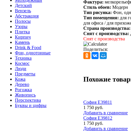
Молодежный
Фактура:
мелкорельеф
Детский
Стиль обоев:
Модерн
Вензель
Тип рисунка:
Фон, од
Абстракция
Тип помещения:
для г
Полосы
для офиса /
для прихоже
Узоры
Страна производства
Плитка
Снят с производства:
Кирпич
Снят с производства
Камень
Drink & Food
Поделиться:
Фон, однотонные
Техника
Космос
Люди
Предметы
Похожие това
Кожа
Дерево
Рогожка
Живопись
Перспектива
София Е39811
Буквы и цифры
1 750 руб.
Добавить в сравнение
София Е39812
1 750 руб.
Добавить в сравнение