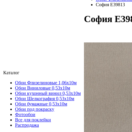
София Е39813
София Е39
Каталог
Обои Флизелиновые 1,06х10м
Обои Виниловые 0,53х10м
Обои кухонный винил 0,53х10м
Обои Шелкография 0,53x10м
Обои бумажные 0,53х10м
Обои под покраску
Фотообои
Все для поклейки
Распродажа