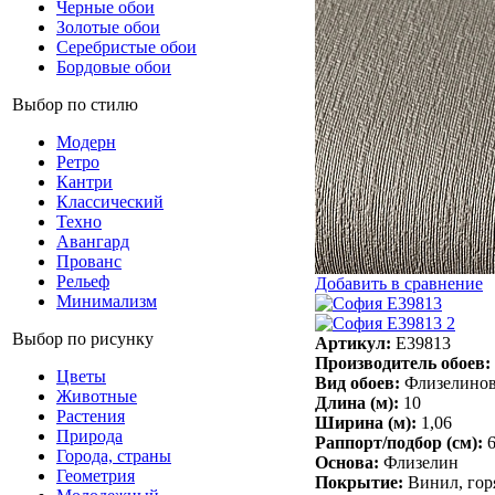
Черные обои
Золотые обои
Серебристые обои
Бордовые обои
Выбор по стилю
Модерн
Ретро
Кантри
Классический
Техно
Авангард
Прованс
Рельеф
Добавить в сравнение
Минимализм
Выбор по рисунку
Артикул:
Е39813
Производитель обоев:
Цветы
Вид обоев:
Флизелино
Животные
Длина (м):
10
Растения
Ширина (м):
1,06
Природа
Раппорт/подбор (см):
Города, страны
Основа:
Флизелин
Геометрия
Покрытие:
Винил, гор