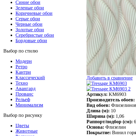
Синие обои
Зеленые обои
Коричневые обои
Серые обои
Черные обои
Золотые обои
Серебристые обои
Бордовые обои
Выбор по стилю
Модерн
Ретро
Кантри
Классический
Добавить в сравнение
Техно
Авангард
Прованс
Артикул:
KM6903
Рельеф
Производитель обоев:
Минимализм
Вид обоев:
Флизелино
Длина (м):
10
Выбор по рисунку
Ширина (м):
1,06
Раппорт/подбор (см):
Цветы
Основа:
Флизелин
Животные
Покрытие:
Винил горя