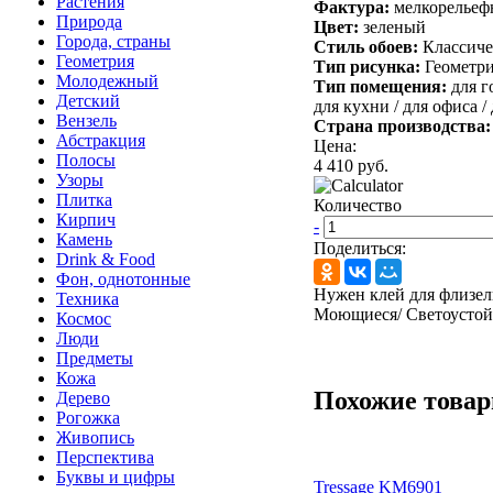
Растения
Фактура:
мелкорельеф
Природа
Цвет:
зеленый
Города, страны
Стиль обоев:
Классич
Геометрия
Тип рисунка:
Геометр
Молодежный
Тип помещения:
для г
Детский
для кухни /
для офиса /
Вензель
Страна производства
Абстракция
Цена:
Полосы
4 410 руб.
Узоры
Плитка
Количество
Кирпич
-
Камень
Поделиться:
Drink & Food
Фон, однотонные
Нужен клей для флизел
Техника
Моющиеся/ Светоустой
Космос
Люди
Предметы
Кожа
Похожие това
Дерево
Рогожка
Живопись
Перспектива
Буквы и цифры
Tressage KM6901